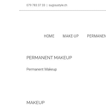
Skip
079 783 37 33
|
su@sustyle.ch
to
content
HOME
MAKE-UP
PERMANEN
PERMANENT MAKEUP
Permanent Makeup
MAKEUP